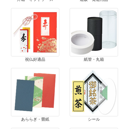
祝仏好適品
紙管・丸箱
あららぎ・畳紙
シール