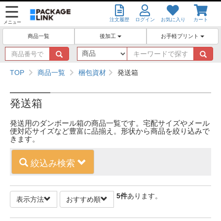
注文履歴
ログイン
お気に入り
カート
メニュー
後加工
お手軽プリント
商品一覧
商
キ
品
ー
番
ワ
TOP
商品一覧
梱包資材
発送箱
号
ー
で
ド
探
で
発送箱
す
探
す
発送用のダンボール箱の商品一覧です。宅配サイズやメール
便対応サイズなど豊富に品揃え。形状から商品を絞り込みで
きます。
絞込み検索
5
件
あります。
表示方法
おすすめ順