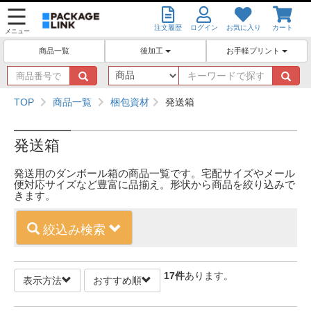
注文履歴
ログイン
お気に入り
カート
メニュー
後加工
お手軽プリント
商品一覧
商
キ
品
ー
番
ワ
TOP
商品一覧
梱包資材
発送箱
号
ー
で
ド
探
で
発送箱
す
探
す
発送用のダンボール箱の商品一覧です。宅配サイズやメール
便対応サイズなど豊富に品揃え。形状から商品を絞り込みで
きます。
絞込み検索
17
件
あります。
表示方法
おすすめ順