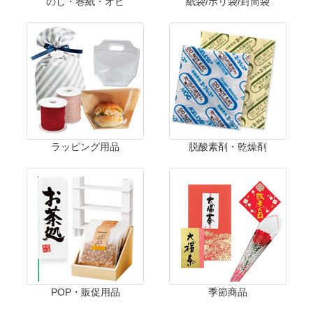
のし・巻紙・オビ
紙袋/ポリ袋/封筒袋
ラッピング用品
脱酸素剤・乾燥剤
POP・販促用品
季節商品