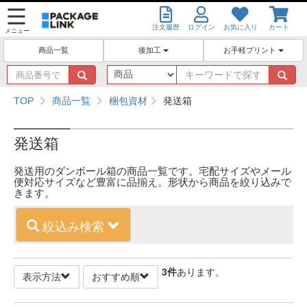
注文履歴
ログイン
お気に入り
カート
メニュー
後加工
お手軽プリント
商品一覧
商
キ
品
ー
番
ワ
TOP
商品一覧
梱包資材
発送箱
号
ー
で
ド
探
で
発送箱
す
探
す
発送用のダンボール箱の商品一覧です。宅配サイズやメール
便対応サイズなど豊富に品揃え。形状から商品を絞り込みで
きます。
絞込み検索
3
件
あります。
表示方法
おすすめ順