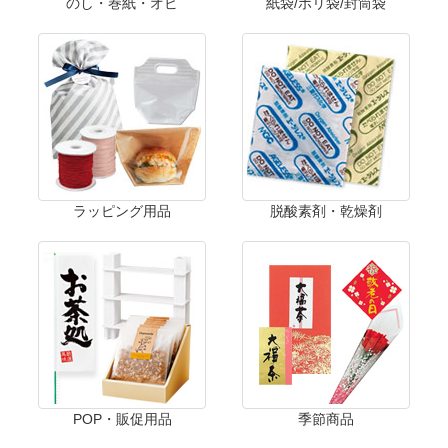
のし・巻紙・オビ
紙袋/ポリ袋/封筒袋
ラッピング用品
脱酸素剤・乾燥剤
POP・販促用品
季節商品