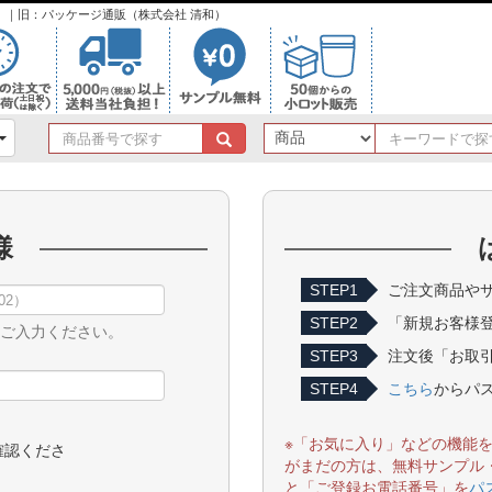
ンク）｜旧：パッケージ通販（株式会社 清和）
商
品
番
号
で
様
探
す
STEP1
ご注文商品やサ
STEP2
「新規お客様
をご入力ください。
STEP3
注文後「お取引
STEP4
こちら
からパ
※「お気に入り」などの機能
確認くださ
がまだの方は、無料サンプル
と「ご登録お電話番号」を
パ