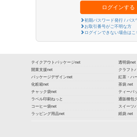
ログインする
初期パスワード発行 / パ
お取引番号がご不明な方
ログインできない場合はこ
テイクアウトパッケージnet
透明袋net
開業支援net
クラフトパ
パッケージデザインnet
紅茶・ハー
化粧箱net
茶袋.net
チャック袋net
ティーバッ
ラベル印刷ねっと
通販梱包グ
コーヒー袋net
スイーツ
ラッピング用品net
紙袋.net