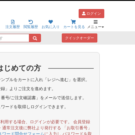
ログイン
注文履歴
閲覧履歴
お気に入り
カートを見る
メニュー
キ
クイックオーダー
ー
ワ
ー
ド
はじめての方
で
探
す
ンプルをカートに入れ「レジへ進む」を選択。
登録」よりご注文を進めます。
番号/ご注文確認書」をメールで送信します。
スワードを取得しログインできます。
を利用する場合、ログインが必要です。 会員登録
・通常注文後に弊社より発行する 「お取引番号」
スワード問合せフォーム
に入力し パスワードを取