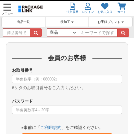
注文履歴
ログイン
お気に入り
カート
メニュー
後加工
お手軽プリント
商品一覧
商
キ
品
ー
番
ワ
号
ー
で
ド
会員のお客様
探
で
す
探
お取引番号
す
6ケタのお取引番号をご入力ください。
パスワード
※事前に「
ご利用規約
」をご確認ください。