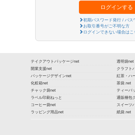
ログインする
初期パスワード発行 / パ
お取引番号がご不明な方
ログインできない場合はこ
テイクアウトパッケージnet
透明袋net
開業支援net
クラフトパ
パッケージデザインnet
紅茶・ハー
化粧箱net
茶袋.net
チャック袋net
ティーバッ
ラベル印刷ねっと
通販梱包グ
コーヒー袋net
スイーツ
ラッピング用品net
紙袋.net