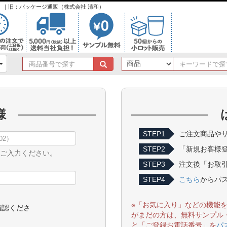
ンク）｜旧：パッケージ通販（株式会社 清和）
商
品
番
号
で
様
探
す
STEP1
ご注文商品やサ
STEP2
「新規お客様
をご入力ください。
STEP3
注文後「お取引
STEP4
こちら
からパ
※「お気に入り」などの機能
確認くださ
がまだの方は、無料サンプル
と「ご登録お電話番号」を
パ