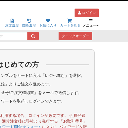
ログイン
注文履歴
閲覧履歴
お気に入り
カートを見る
メニュー
キ
クイックオーダー
ー
ワ
ー
ド
はじめての方
で
探
す
ンプルをカートに入れ「レジへ進む」を選択。
登録」よりご注文を進めます。
番号/ご注文確認書」をメールで送信します。
スワードを取得しログインできます。
を利用する場合、ログインが必要です。 会員登録
・通常注文後に弊社より発行する 「お取引番号」
スワード問合せフォーム
に入力し パスワードを取