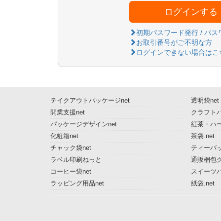
ログインする
初期パスワード発行 / パ
お取引番号がご不明な方
ログインできない場合はこ
テイクアウトパッケージnet
透明袋net
開業支援net
クラフトパ
パッケージデザインnet
紅茶・ハー
化粧箱net
茶袋.net
チャック袋net
ティーバッ
ラベル印刷ねっと
通販梱包グ
コーヒー袋net
スイーツ
ラッピング用品net
紙袋.net