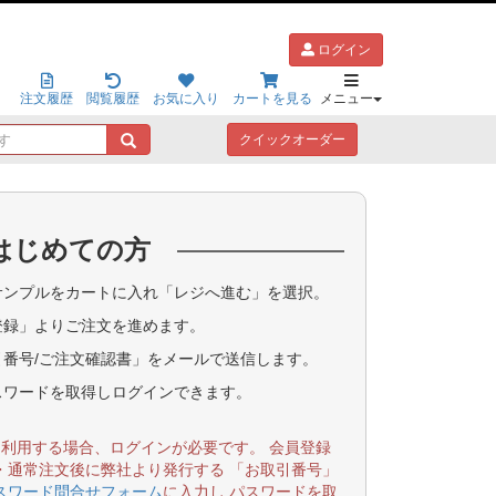
ログイン
注文履歴
閲覧履歴
お気に入り
カートを見る
メニュー
キ
クイックオーダー
ー
ワ
ー
ド
はじめての方
で
探
す
ンプルをカートに入れ「レジへ進む」を選択。
登録」よりご注文を進めます。
番号/ご注文確認書」をメールで送信します。
スワードを取得しログインできます。
を利用する場合、ログインが必要です。 会員登録
・通常注文後に弊社より発行する 「お取引番号」
スワード問合せフォーム
に入力し パスワードを取