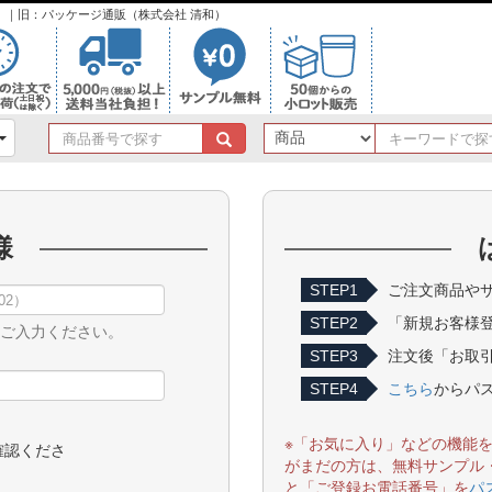
ンク）｜旧：パッケージ通販（株式会社 清和）
商
品
番
号
で
様
探
す
STEP1
ご注文商品やサ
STEP2
「新規お客様
をご入力ください。
STEP3
注文後「お取引
STEP4
こちら
からパ
※「お気に入り」などの機能
確認くださ
がまだの方は、無料サンプル
と「ご登録お電話番号」を
パ