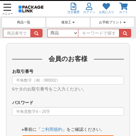
注文履歴
ログイン
お気に入り
カート
メニュー
後加工
お手軽プリント
商品一覧
商
キ
品
ー
番
ワ
号
ー
で
ド
会員のお客様
探
で
す
探
お取引番号
す
6ケタのお取引番号をご入力ください。
パスワード
※事前に「
ご利用規約
」をご確認ください。