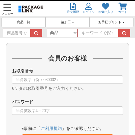
注文履歴
ログイン
お気に入り
カート
メニュー
後加工
お手軽プリント
商品一覧
商
キ
品
ー
番
ワ
号
ー
で
ド
会員のお客様
探
で
す
探
お取引番号
す
6ケタのお取引番号をご入力ください。
パスワード
※事前に「
ご利用規約
」をご確認ください。