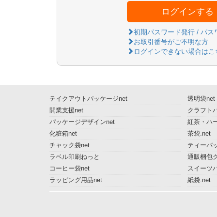
ログインする
初期パスワード発行 / パ
お取引番号がご不明な方
ログインできない場合はこ
テイクアウトパッケージnet
透明袋net
開業支援net
クラフトパ
パッケージデザインnet
紅茶・ハー
化粧箱net
茶袋.net
チャック袋net
ティーバッ
ラベル印刷ねっと
通販梱包グ
コーヒー袋net
スイーツ
ラッピング用品net
紙袋.net