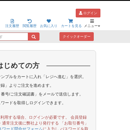
ログイン
注文履歴
閲覧履歴
お気に入り
カートを見る
メニュー
キ
クイックオーダー
ー
ワ
ー
ド
はじめての方
で
探
す
ンプルをカートに入れ「レジへ進む」を選択。
登録」よりご注文を進めます。
番号/ご注文確認書」をメールで送信します。
スワードを取得しログインできます。
を利用する場合、ログインが必要です。 会員登録
・通常注文後に弊社より発行する 「お取引番号」
スワード問合せフォーム
に入力し パスワードを取