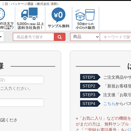
ンク）｜旧：パッケージ通販（株式会社 清和）
商
品
番
号
で
様
探
す
STEP1
ご注文商品やサ
STEP2
「新規お客様
をご入力ください。
STEP3
注文後「お取引
STEP4
こちら
からパ
※「お気に入り」などの機能
確認くださ
がまだの方は、無料サンプル
と「ご登録お電話番号」を
パ