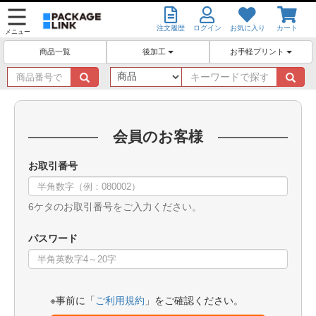
注文履歴
ログイン
お気に入り
カート
メニュー
後加工
お手軽プリント
商品一覧
商
キ
品
ー
番
ワ
号
ー
で
ド
会員のお客様
探
で
す
探
お取引番号
す
6ケタのお取引番号をご入力ください。
パスワード
※事前に「
ご利用規約
」をご確認ください。