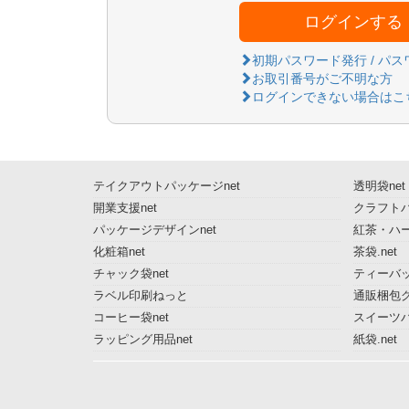
ログインする
初期パスワード発行 / パ
お取引番号がご不明な方
ログインできない場合はこ
テイクアウトパッケージnet
透明袋net
開業支援net
クラフトパ
パッケージデザインnet
紅茶・ハー
化粧箱net
茶袋.net
チャック袋net
ティーバッ
ラベル印刷ねっと
通販梱包グ
コーヒー袋net
スイーツ
ラッピング用品net
紙袋.net