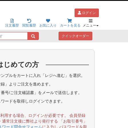
ログイン
注文履歴
閲覧履歴
お気に入り
カートを見る
メニュー
キ
クイックオーダー
ー
ワ
ー
ド
はじめての方
で
探
す
ンプルをカートに入れ「レジへ進む」を選択。
登録」よりご注文を進めます。
番号/ご注文確認書」をメールで送信します。
スワードを取得しログインできます。
を利用する場合、ログインが必要です。 会員登録
・通常注文後に弊社より発行する 「お取引番号」
スワード問合せフォーム
に入力し パスワードを取