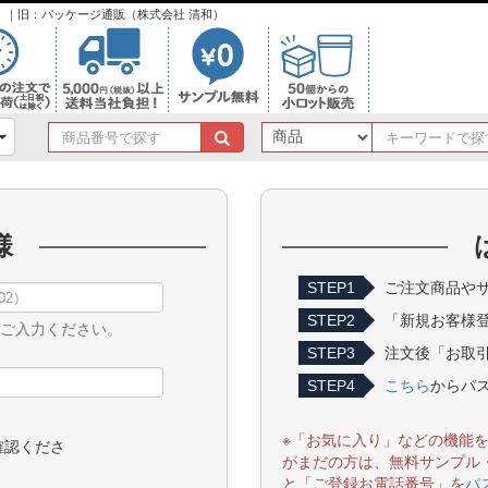
ンク）｜旧：パッケージ通販（株式会社 清和）
商
品
番
号
で
様
探
す
STEP1
ご注文商品やサ
STEP2
「新規お客様
をご入力ください。
STEP3
注文後「お取引
STEP4
こちら
からパ
※「お気に入り」などの機能
確認くださ
がまだの方は、無料サンプル
と「ご登録お電話番号」を
パ