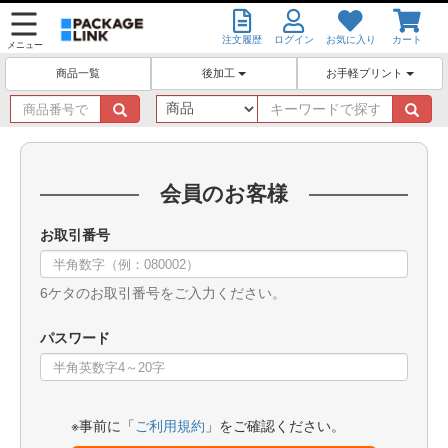
注文履歴
ログイン
お気に入り
カート
メニュー
後加工
お手軽プリント
商品一覧
商
キ
品
ー
番
ワ
号
ー
で
ド
会員のお客様
探
で
す
探
お取引番号
す
6ケタのお取引番号をご入力ください。
パスワード
※事前に「
ご利用規約
」をご確認ください。