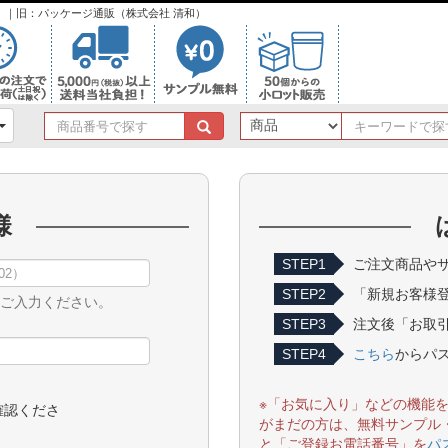
ンク）｜旧：パッケージ通販（株式会社 清和）
商
品
番
号
で
様
探
す
STEP1
ご注文商品やサ
STEP2
「新規お客様
をご入力ください。
STEP3
注文後「お取引
STEP4
こちら
からパ
※「お気に入り」などの機能
確認くださ
がまだの方は、無料サンプル
と「ご登録お電話番号」を
パ