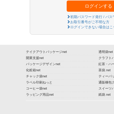
ログインする
初期パスワード発行 / パ
お取引番号がご不明な方
ログインできない場合はこ
テイクアウトパッケージnet
透明袋net
開業支援net
クラフトパ
パッケージデザインnet
紅茶・ハー
化粧箱net
茶袋.net
チャック袋net
ティーバッ
ラベル印刷ねっと
通販梱包グ
コーヒー袋net
スイーツ
ラッピング用品net
紙袋.net