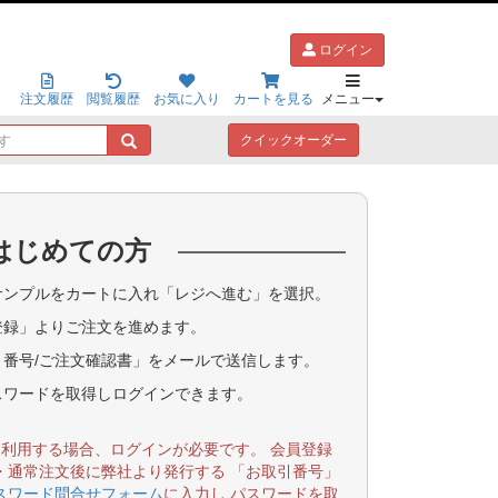
ログイン
注文履歴
閲覧履歴
お気に入り
カートを見る
メニュー
キ
クイックオーダー
ー
ワ
ー
ド
はじめての方
で
探
す
ンプルをカートに入れ「レジへ進む」を選択。
登録」よりご注文を進めます。
番号/ご注文確認書」をメールで送信します。
スワードを取得しログインできます。
を利用する場合、ログインが必要です。 会員登録
・通常注文後に弊社より発行する 「お取引番号」
スワード問合せフォーム
に入力し パスワードを取