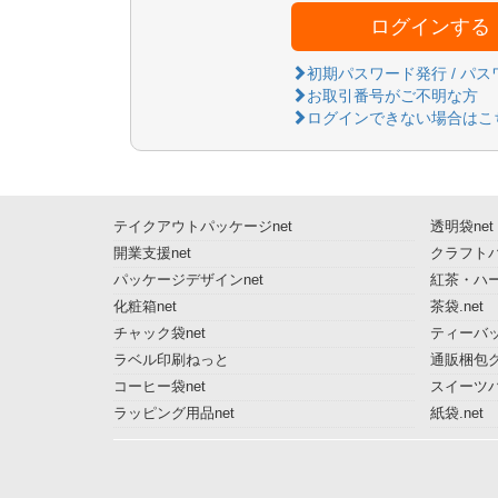
ログインする
初期パスワード発行 / パ
お取引番号がご不明な方
ログインできない場合はこ
テイクアウトパッケージnet
透明袋net
開業支援net
クラフトパ
パッケージデザインnet
紅茶・ハー
化粧箱net
茶袋.net
チャック袋net
ティーバッ
ラベル印刷ねっと
通販梱包グ
コーヒー袋net
スイーツ
ラッピング用品net
紙袋.net