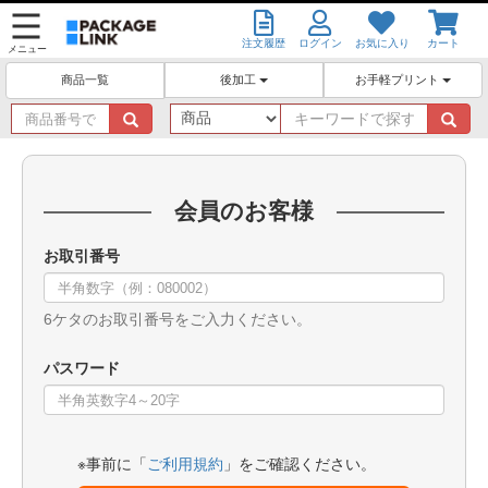
注文履歴
ログイン
お気に入り
カート
メニュー
後加工
お手軽プリント
商品一覧
商
キ
品
ー
番
ワ
号
ー
で
ド
会員のお客様
探
で
す
探
お取引番号
す
6ケタのお取引番号をご入力ください。
パスワード
※事前に「
ご利用規約
」をご確認ください。