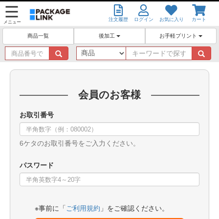
注文履歴
ログイン
お気に入り
カート
メニュー
後加工
お手軽プリント
商品一覧
商
キ
品
ー
番
ワ
号
ー
で
ド
会員のお客様
探
で
す
探
お取引番号
す
6ケタのお取引番号をご入力ください。
パスワード
※事前に「
ご利用規約
」をご確認ください。