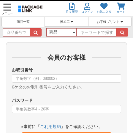
注文履歴
ログイン
お気に入り
カート
メニュー
後加工
お手軽プリント
商品一覧
商
キ
品
ー
番
ワ
号
ー
で
ド
会員のお客様
探
で
す
探
お取引番号
す
6ケタのお取引番号をご入力ください。
パスワード
※事前に「
ご利用規約
」をご確認ください。