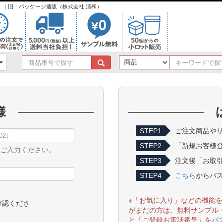
ンク）｜旧：パッケージ通販（株式会社 清和）
商
品
番
号
で
様
探
す
STEP1
ご注文商品やサ
STEP2
「新規お客様
をご入力ください。
STEP3
注文後「お取引
STEP4
こちら
からパ
※「お気に入り」などの機能
確認くださ
がまだの方は、無料サンプル
と「ご登録お電話番号」を
パ