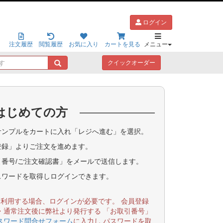
ログイン
注文履歴
閲覧履歴
お気に入り
カートを見る
メニュー
キ
クイックオーダー
ー
ワ
ー
ド
はじめての方
で
探
す
ンプルをカートに入れ「レジへ進む」を選択。
登録」よりご注文を進めます。
番号/ご注文確認書」をメールで送信します。
スワードを取得しログインできます。
を利用する場合、ログインが必要です。 会員登録
・通常注文後に弊社より発行する 「お取引番号」
スワード問合せフォーム
に入力し パスワードを取