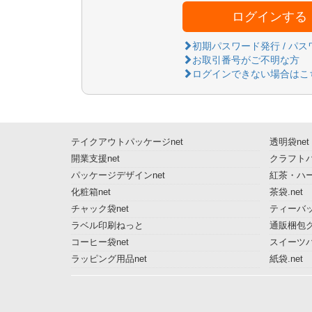
ログインする
初期パスワード発行 / パ
お取引番号がご不明な方
ログインできない場合はこ
テイクアウトパッケージnet
透明袋net
開業支援net
クラフトパ
パッケージデザインnet
紅茶・ハー
化粧箱net
茶袋.net
チャック袋net
ティーバッ
ラベル印刷ねっと
通販梱包グ
コーヒー袋net
スイーツ
ラッピング用品net
紙袋.net