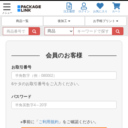
注文履歴
ログイン
お気に入り
カート
メニュー
後加工
お手軽プリント
商品一覧
商
キ
品
ー
番
ワ
号
ー
で
ド
会員のお客様
探
で
す
探
お取引番号
す
6ケタのお取引番号をご入力ください。
パスワード
※事前に「
ご利用規約
」をご確認ください。