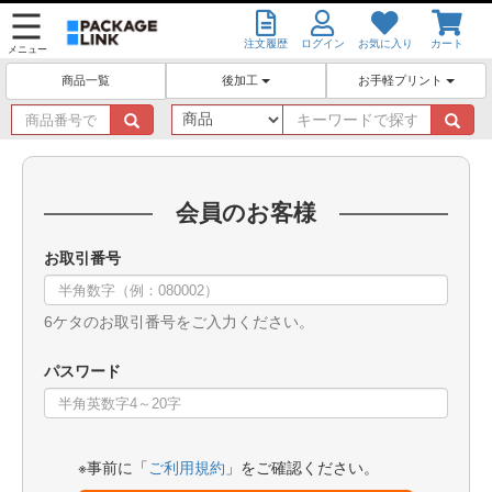
注文履歴
ログイン
お気に入り
カート
メニュー
後加工
お手軽プリント
商品一覧
商
キ
品
ー
番
ワ
号
ー
で
ド
会員のお客様
探
で
す
探
お取引番号
す
6ケタのお取引番号をご入力ください。
パスワード
※事前に「
ご利用規約
」をご確認ください。