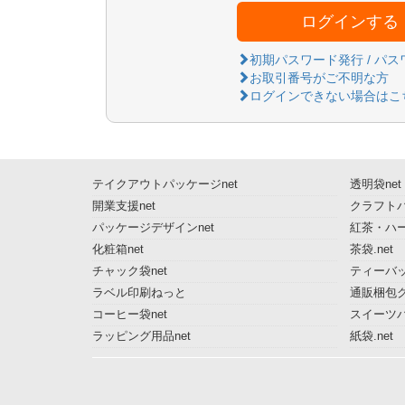
ログインする
初期パスワード発行 / パ
お取引番号がご不明な方
ログインできない場合はこ
テイクアウトパッケージnet
透明袋net
開業支援net
クラフトパ
パッケージデザインnet
紅茶・ハー
化粧箱net
茶袋.net
チャック袋net
ティーバッ
ラベル印刷ねっと
通販梱包グ
コーヒー袋net
スイーツ
ラッピング用品net
紙袋.net