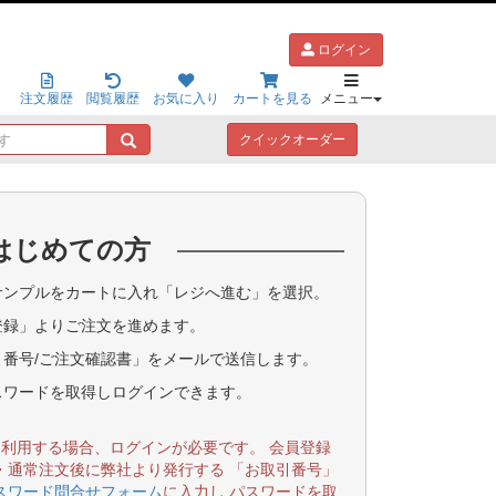
ログイン
注文履歴
閲覧履歴
お気に入り
カートを見る
メニュー
キ
クイックオーダー
ー
ワ
ー
ド
はじめての方
で
探
す
ンプルをカートに入れ「レジへ進む」を選択。
登録」よりご注文を進めます。
番号/ご注文確認書」をメールで送信します。
スワードを取得しログインできます。
を利用する場合、ログインが必要です。 会員登録
・通常注文後に弊社より発行する 「お取引番号」
スワード問合せフォーム
に入力し パスワードを取