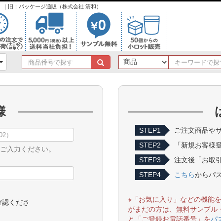
ンク）｜旧：パッケージ通販（株式会社 清和）
商
品
番
号
で
様
探
す
STEP1
ご注文商品やサ
STEP2
「新規お客様
をご入力ください。
STEP3
注文後「お取引
STEP4
こちら
からパ
※「お気に入り」などの機能
確認くださ
がまだの方は、無料サンプル
と「ご登録お電話番号」を
パ