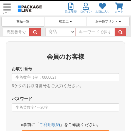
注文履歴
ログイン
お気に入り
カート
メニュー
後加工
お手軽プリント
商品一覧
商
キ
品
ー
番
ワ
号
ー
で
ド
会員のお客様
探
で
す
探
お取引番号
す
6ケタのお取引番号をご入力ください。
パスワード
※事前に「
ご利用規約
」をご確認ください。