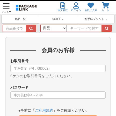
注文履歴
ログイン
お気に入り
カート
メニュー
後加工
お手軽プリント
商品一覧
商
キ
品
ー
番
ワ
号
ー
で
ド
会員のお客様
探
で
す
探
お取引番号
す
6ケタのお取引番号をご入力ください。
パスワード
※事前に「
ご利用規約
」をご確認ください。