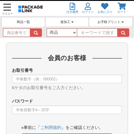
注文履歴
ログイン
お気に入り
カート
メニュー
後加工
お手軽プリント
商品一覧
商
キ
品
ー
番
ワ
号
ー
で
ド
会員のお客様
探
で
す
探
お取引番号
す
6ケタのお取引番号をご入力ください。
パスワード
※事前に「
ご利用規約
」をご確認ください。