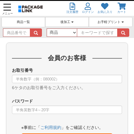
注文履歴
ログイン
お気に入り
カート
メニュー
後加工
お手軽プリント
商品一覧
商
キ
品
ー
番
ワ
号
ー
で
ド
会員のお客様
探
で
す
探
お取引番号
す
6ケタのお取引番号をご入力ください。
パスワード
※事前に「
ご利用規約
」をご確認ください。