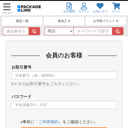
注文履歴
ログイン
お気に入り
カート
メニュー
後加工
お手軽プリント
商品一覧
商
キ
品
ー
番
ワ
号
ー
で
ド
会員のお客様
探
で
す
探
お取引番号
す
6ケタのお取引番号をご入力ください。
パスワード
※事前に「
ご利用規約
」をご確認ください。