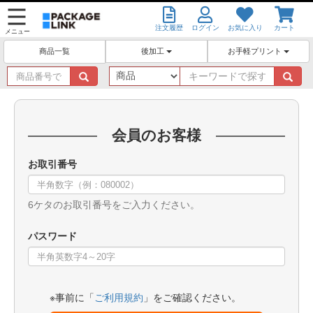
注文履歴
ログイン
お気に入り
カート
メニュー
後加工
お手軽プリント
商品一覧
商
キ
品
ー
番
ワ
号
ー
で
ド
会員のお客様
探
で
す
探
お取引番号
す
6ケタのお取引番号をご入力ください。
パスワード
※事前に「
ご利用規約
」をご確認ください。