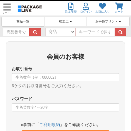
注文履歴
ログイン
お気に入り
カート
メニュー
後加工
お手軽プリント
商品一覧
商
キ
品
ー
番
ワ
号
ー
で
ド
会員のお客様
探
で
す
探
お取引番号
す
6ケタのお取引番号をご入力ください。
パスワード
※事前に「
ご利用規約
」をご確認ください。