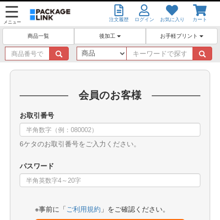
注文履歴
ログイン
お気に入り
カート
メニュー
後加工
お手軽プリント
商品一覧
商
キ
品
ー
番
ワ
号
ー
で
ド
会員のお客様
探
で
す
探
お取引番号
す
6ケタのお取引番号をご入力ください。
パスワード
※事前に「
ご利用規約
」をご確認ください。