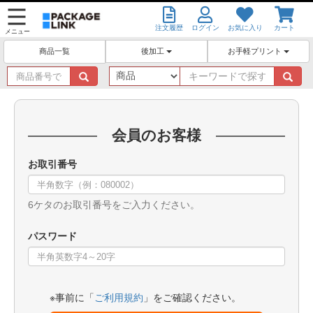
注文履歴
ログイン
お気に入り
カート
メニュー
後加工
お手軽プリント
商品一覧
商
キ
品
ー
番
ワ
号
ー
で
ド
会員のお客様
探
で
す
探
お取引番号
す
6ケタのお取引番号をご入力ください。
パスワード
※事前に「
ご利用規約
」をご確認ください。