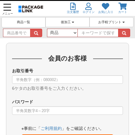
注文履歴
ログイン
お気に入り
カート
メニュー
後加工
お手軽プリント
商品一覧
商
キ
品
ー
番
ワ
号
ー
で
ド
会員のお客様
探
で
す
探
お取引番号
す
6ケタのお取引番号をご入力ください。
パスワード
※事前に「
ご利用規約
」をご確認ください。