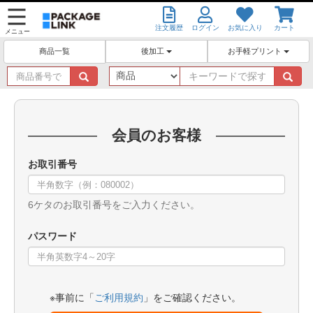
注文履歴
ログイン
お気に入り
カート
メニュー
後加工
お手軽プリント
商品一覧
商
キ
品
ー
番
ワ
号
ー
で
ド
会員のお客様
探
で
す
探
お取引番号
す
6ケタのお取引番号をご入力ください。
パスワード
※事前に「
ご利用規約
」をご確認ください。