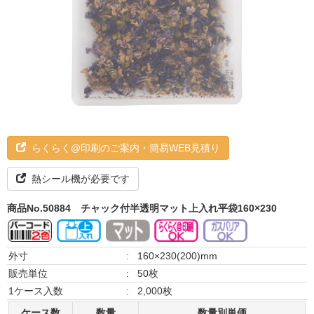
らくらく@印刷のご案内・簡易WEB見積り
熱シール機が必要です
商品No.50884
チャック付半透明マット上入れ平袋160×230
外寸
:
160×230(200)mm
販売単位
:
50枚
1ケース入数
:
2,000枚
ケース数
数量
数量別単価