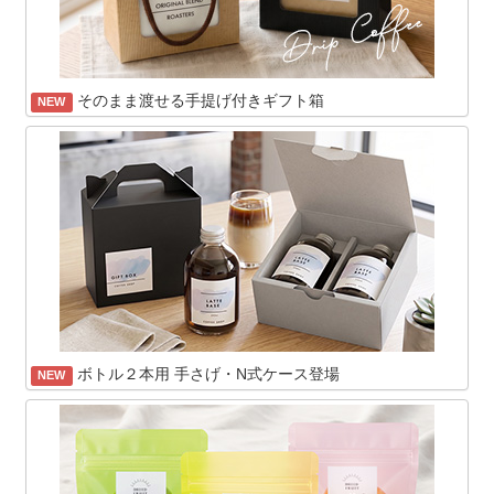
そのまま渡せる手提げ付きギフト箱
NEW
ボトル２本用 手さげ・N式ケース登場
NEW