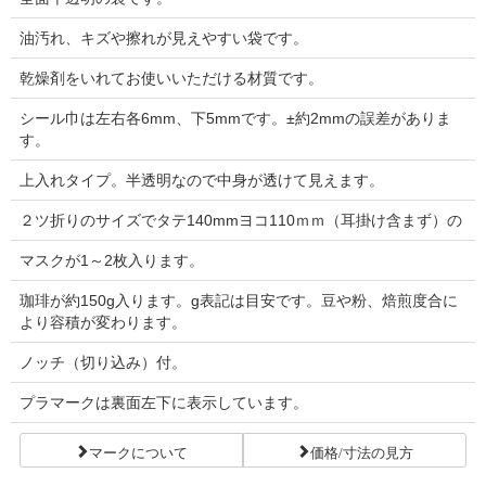
油汚れ、キズや擦れが見えやすい袋です。
乾燥剤をいれてお使いいただける材質です。
シール巾は左右各6mm、下5mmです。±約2mmの誤差がありま
す。
上入れタイプ。半透明なので中身が透けて見えます。
２ツ折りのサイズでタテ140mmヨコ110ｍｍ（耳掛け含まず）の
マスクが1～2枚入ります。
珈琲が約150g入ります。g表記は目安です。豆や粉、焙煎度合に
より容積が変わります。
ノッチ（切り込み）付。
プラマークは裏面左下に表示しています。
マークについて
価格/寸法の見方