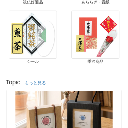
祝仏好適品
あららぎ・畳紙
シール
季節商品
Topic
もっと見る