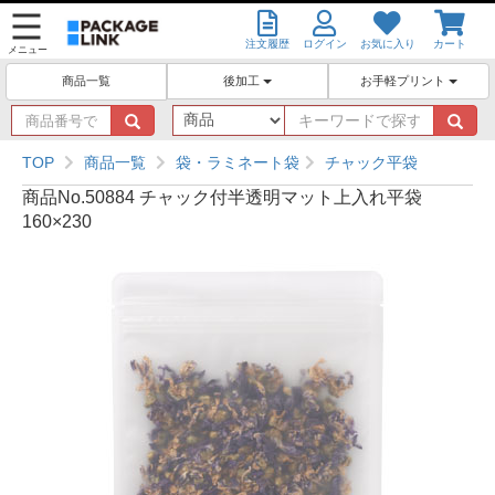
注文履歴
ログイン
お気に入り
カート
メニュー
後加工
お手軽プリント
商品一覧
商
キ
品
ー
番
ワ
TOP
商品一覧
袋・ラミネート袋
チャック平袋
号
ー
商品No.50884 チャック付半透明マット上入れ平袋
で
ド
160×230
探
で
す
探
す