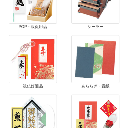
POP・販促用品
シーラー
祝仏好適品
あららぎ・畳紙