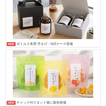
ボトル２本用 手さげ・N式ケース登場
NEW
チャック付スタンド袋に新色登場
NEW