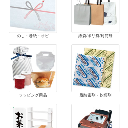
のし・巻紙・オビ
紙袋/ポリ袋/封筒袋
ラッピング用品
脱酸素剤・乾燥剤