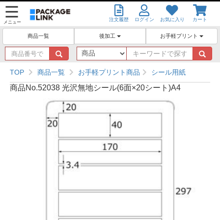
注文履歴
ログイン
お気に入り
カート
メニュー
後加工
お手軽プリント
商品一覧
商
キ
品
ー
番
ワ
TOP
商品一覧
お手軽プリント商品
シール用紙
号
ー
商品No.52038 光沢無地シール(6面×20シート)A4
で
ド
探
で
す
探
す