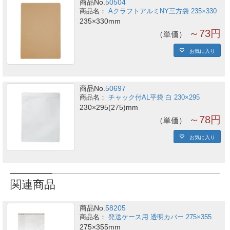
商品No.
50504
AクラフトアルミNY三方袋 235×330
235×330mm
～73円
単価
お気に入り
商品No.
50697
チャック付AL平袋 白 230×295
230×295(275)mm
～78円
単価
お気に入り
関連商品
商品No.
58205
発送ケース用 透明カバー 275×355
275×355mm