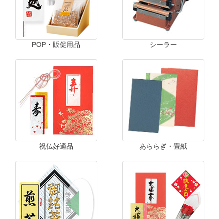
POP・販促用品
シーラー
祝仏好適品
あららぎ・畳紙