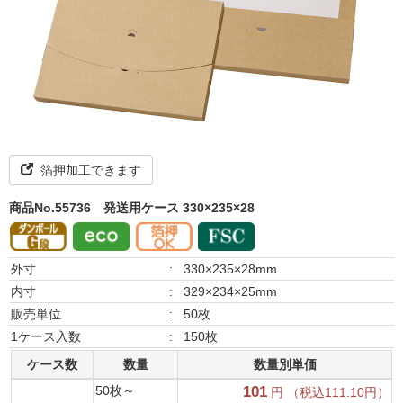
箔押加工できます
商品No.55736
発送用ケース 330×235×28
外寸
:
330×235×28mm
内寸
:
329×234×25mm
販売単位
:
50枚
1ケース入数
:
150枚
ケース数
数量
数量別単価
50枚～
101
円 （税込111.10円）