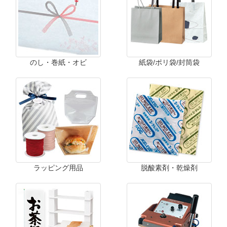
のし・巻紙・オビ
紙袋/ポリ袋/封筒袋
ラッピング用品
脱酸素剤・乾燥剤