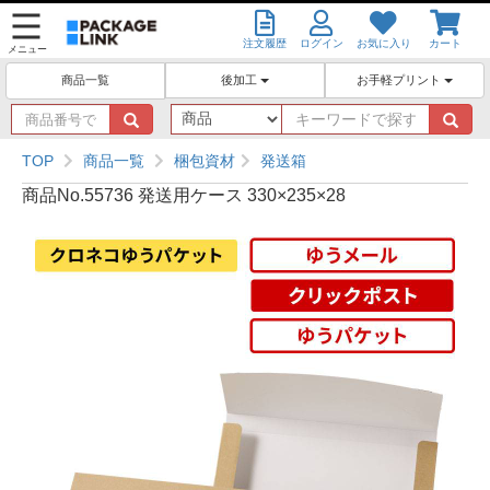
注文履歴
ログイン
お気に入り
カート
メニュー
後加工
お手軽プリント
商品一覧
商
キ
品
ー
番
ワ
TOP
商品一覧
梱包資材
発送箱
号
ー
商品No.55736 発送用ケース 330×235×28
で
ド
探
で
す
探
す