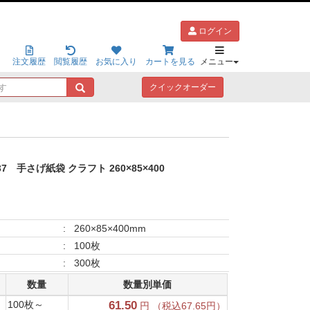
ログイン
注文履歴
閲覧履歴
お気に入り
カートを見る
メニュー
キ
クイックオーダー
ー
ワ
ー
ド
で
探
37
手さげ紙袋 クラフト 260×85×400
す
:
260×85×400mm
:
100枚
:
300枚
数量
数量別単価
100枚～
61.50
円 （税込67.65円）