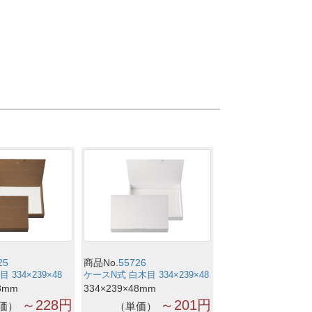
25
商品No.
55726
 334×239×48
ケースN式 白木目 334×239×48
8mm
334×239×48mm
～228円
～201円
価
単価