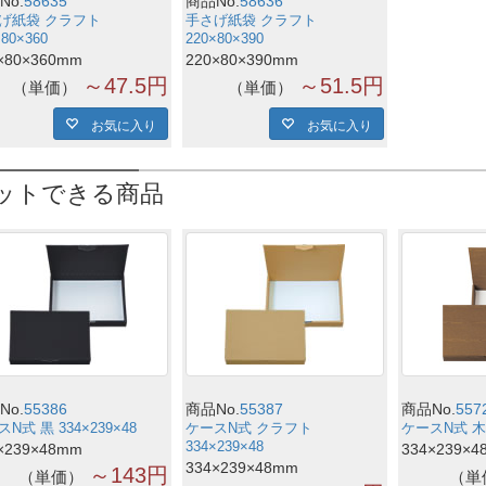
No.
58635
商品No.
58636
げ紙袋 クラフト
手さげ紙袋 クラフト
×80×360
220×80×390
×80×360mm
220×80×390mm
～47.5円
～51.5円
単価
単価
お気に入り
お気に入り
ットできる商品
No.
55386
商品No.
55387
商品No.
557
N式 黒 334×239×48
ケースN式 クラフト
ケースN式 木目
334×239×48
×239×48mm
334×239×4
334×239×48mm
～143円
単価
単