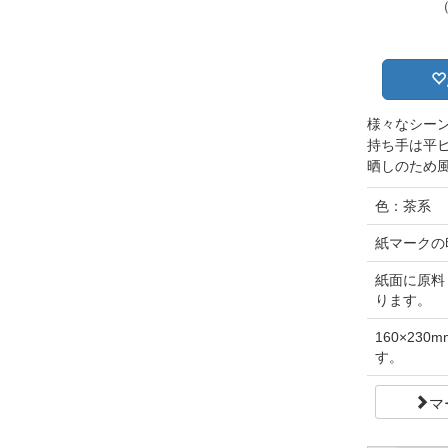
様々なシー
持ち手は平
晒しのため
色：茶系
紙マークの
紙面に原料
ります。
160×2
す。
マ