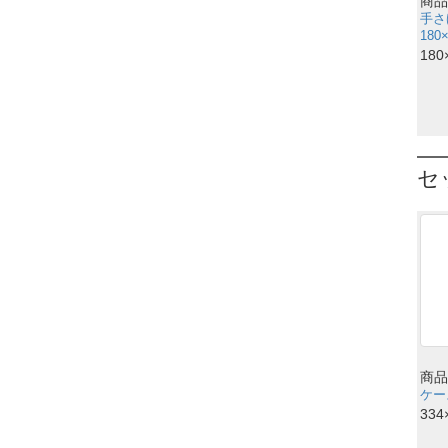
商品
手さ
180
180
セ
商品
ケース
334