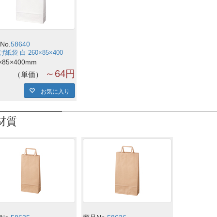
No.
58640
紙袋 白 260×85×400
×85×400mm
～64円
単価
お気に入り
材質