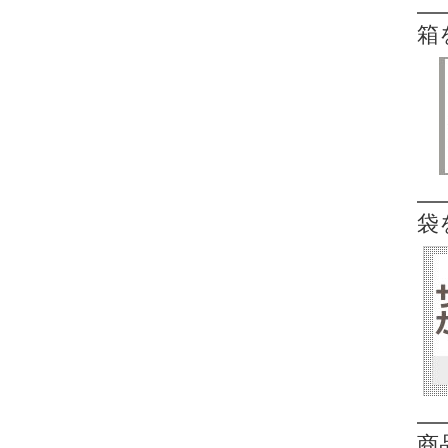
箱
袋
商