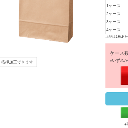
1ケース
2ケース
3ケース
4ケース
上記は1枚あ
ケース
※いずれ
箔押加工できます
※