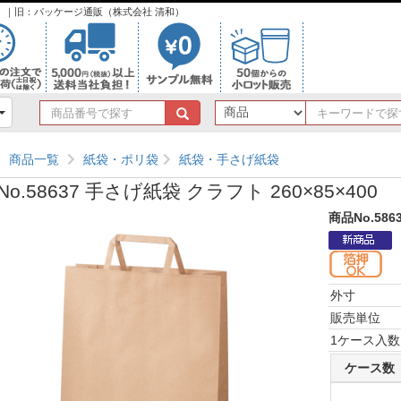
ンク）｜旧：パッケージ通販（株式会社 清和）
商
品
番
商品一覧
紙袋・ポリ袋
紙袋・手さげ紙袋
号
で
o.58637 手さげ紙袋 クラフト 260×85×400
探
す
商品No.586
外寸
販売単位
1ケース入数
ケース数