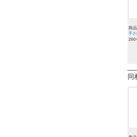
商品
手さげ
260
同