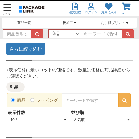
注文履歴
ログイン
お気に入り
カート
メニュー
後加工
お手軽プリント
商品一覧
商
キ
品
ー
番
ワ
号
ー
で
ド
探
で
す
探
※表示価格は最小ロットの価格です。数量別価格は商品詳細から
す
ご確認ください。
黒
キ
商品
ラッピング
ー
ワ
表示件数:
並び順:
ー
ド
で
探