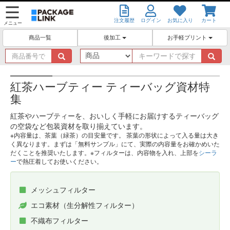
注文履歴
ログイン
お気に入り
カート
メニュー
後加工
お手軽プリント
商品一覧
商
キ
品
ー
番
ワ
号
ー
紅茶ハーブティー ティーバッグ資材特
で
ド
集
探
で
す
探
紅茶やハーブティーを、おいしく手軽にお届けするティーバッグ
す
の空袋など包装資材を取り揃えています。
※内容量は、茶葉（緑茶）の目安量です。 茶葉の形状によって入る量は大き
く異なります。まずは「無料サンプル」にて、実際の内容量をお確かめいた
だくことを推奨いたします。※フィルターは、内容物を入れ、上部を
シーラ
ー
で熱圧着してお使いください。
メッシュフィルター
エコ素材（生分解性フィルター）
不織布フィルター