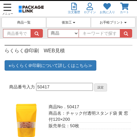
注文履歴
ログイン
お気に入り
カート
メニュー
後加工
お手軽プリント
商品一覧
商
キ
品
ー
番
ワ
号
ー
らくらく@印刷 WEB見積
で
ド
探
で
※らくらく＠印刷について詳しくはこちら≫
す
探
す
商品番号入力
設定
商品No．50417
商品名：チャック付透明スタンド袋 黄 窓
付120×200
販売単位：50枚