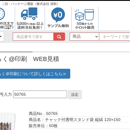
ンク）｜旧：パッケージ通販（株式会社 清和）
商
品
番
号
らく@印刷 WEB見積
で
探
す
らく＠印刷について詳しくはこちら≫
番号入力
設定
商品No．50765
商品名：チャック付透明スタンド袋 縦縞 120×150
販売単位：50枚