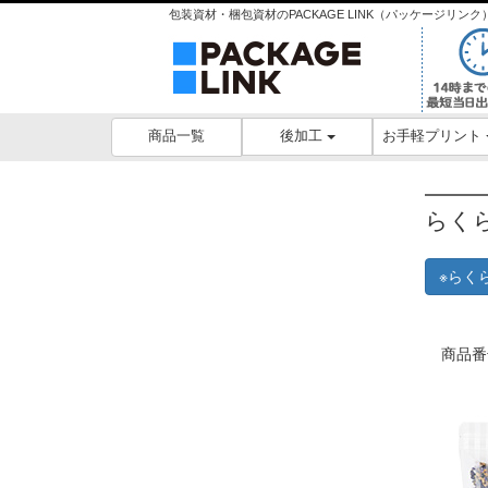
包装資材・梱包資材のPACKAGE LINK（パッケージリ
後加工
お手軽プリント
商品一覧
らく
※らく
商品