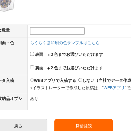
文数量
印刷面・色
らくらく@印刷の色サンプルはこちら
表面 ※２色までお選びいただけます
裏面 ※２色までお選びいただけます
データ入稿
WEBアプリで入稿する
しない（当社でデータ作
※イラストレーターで作成した原稿は、“
WEBアプリ
”
定数納品オプシ
あり
戻る
見積確認