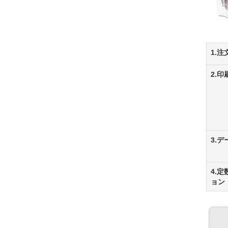
1.注
2.
3.
4.
ョン