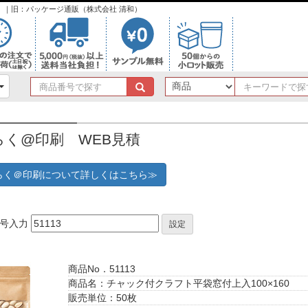
ンク）｜旧：パッケージ通販（株式会社 清和）
商
品
番
号
らく@印刷 WEB見積
で
探
す
らく＠印刷について詳しくはこちら≫
番号入力
設定
商品No．51113
商品名：チャック付クラフト平袋窓付上入100×160
販売単位：50枚