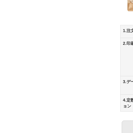
1.注
2.
3.
4.
ョン