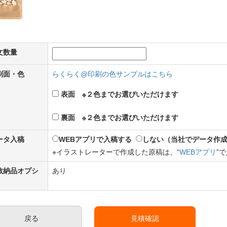
文数量
印刷面・色
らくらく@印刷の色サンプルはこちら
表面 ※２色までお選びいただけます
裏面 ※２色までお選びいただけます
データ入稿
WEBアプリで入稿する
しない（当社でデータ作
※イラストレーターで作成した原稿は、“
WEBアプリ
”
定数納品オプシ
あり
戻る
見積確認