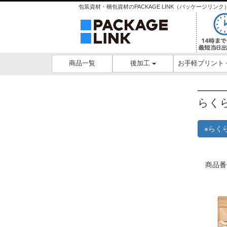
包装資材・梱包資材のPACKAGE LINK（パッケージリ
後加工
お手軽プリント
商品一覧
らく
※らく
商品