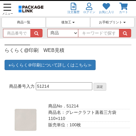
注文履歴
ログイン
お気に入り
カート
メニュー
後加工
お手軽プリント
商品一覧
商
キ
品
ー
番
ワ
号
ー
らくらく@印刷 WEB見積
で
ド
探
で
※らくらく＠印刷について詳しくはこちら≫
す
探
す
商品番号入力
設定
商品No．51214
商品名：グレークラフト蒸着三方袋
110×110
販売単位：100枚