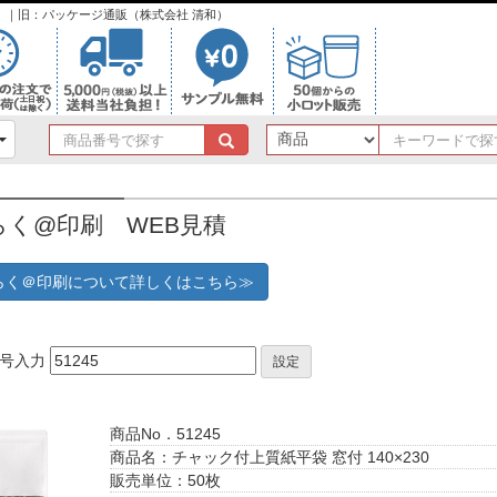
ンク）｜旧：パッケージ通販（株式会社 清和）
商
品
番
号
らく@印刷 WEB見積
で
探
す
らく＠印刷について詳しくはこちら≫
番号入力
設定
商品No．51245
商品名：チャック付上質紙平袋 窓付 140×230
販売単位：50枚