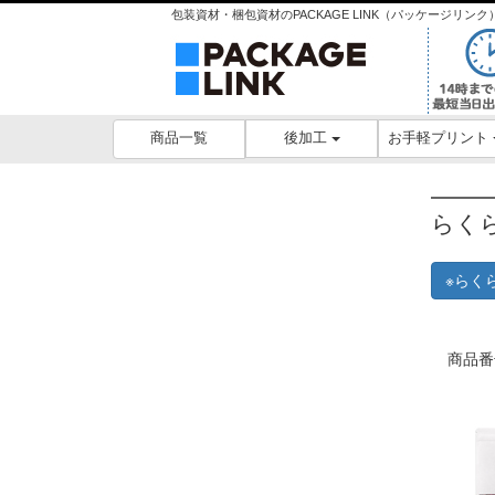
包装資材・梱包資材のPACKAGE LINK（パッケージリ
後加工
お手軽プリント
商品一覧
らく
※らく
商品