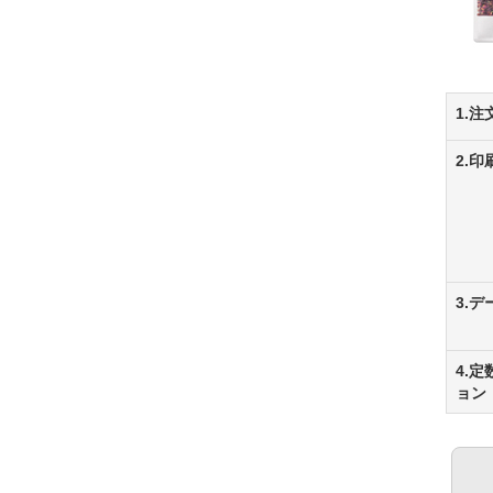
1.注
2.
3.
4.
ョン