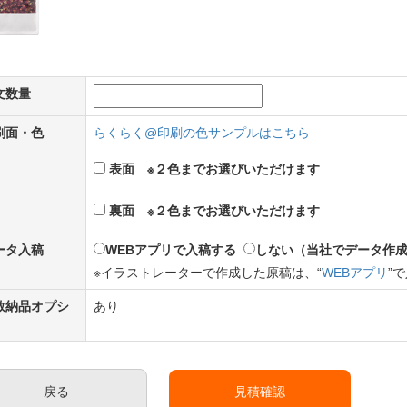
文数量
印刷面・色
らくらく@印刷の色サンプルはこちら
表面 ※２色までお選びいただけます
裏面 ※２色までお選びいただけます
データ入稿
WEBアプリで入稿する
しない（当社でデータ作
※イラストレーターで作成した原稿は、“
WEBアプリ
”
定数納品オプシ
あり
戻る
見積確認