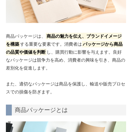
商品パッケージのデザインのポイント
スタイリッシュなデザイン
目を惹くカラーパレット
フォントとテキストの選択
商品パッケージは、
商品の魅力を伝え、ブランドイメージ
視覚的な要素の配置
を構築
する重要な要素です。消費者は
パッケージから商品
まとめ
の品質や価値を判断
し、購買行動に影響を与えます。良好
商品パッケージを選ぶならここ！包装資材のオンラインシ
なパッケージは競争力を高め、消費者の興味を引き、商品の
ョップ 「PACKAGE LINK」
差別化を促進します。
また、適切なパッケージは商品を保護し、輸送や販売プロセ
スでの損傷を防ぎます。
商品パッケージとは