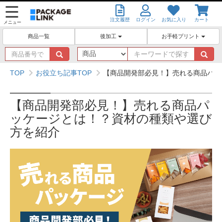
注文履歴
ログイン
お気に入り
カート
メニュー
後加工
お手軽プリント
商品一覧
商
キ
品
ー
番
ワ
TOP
お役立ち記事TOP
【商品開発部必見！】売れる商品パッ
号
ー
で
ド
探
で
【商品開発部必見！】売れる商品パ
す
探
ッケージとは！？資材の種類や選び
す
方を紹介