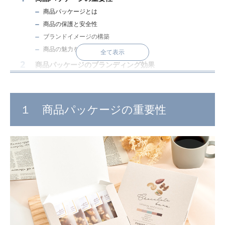
商品パッケージとは
商品の保護と安全性
ブランドイメージの構築
商品の魅力を引き立てる
全て表示
商品パッケージのブランディング効果
ブランドのカラーやロゴの統一性
消費者のブランド認知と連想
パッケージの再利用とブランドロイヤリティ
１ 商品パッケージの重要性
商品パッケージの種類
袋を使用したパッケージ
箱を使用したパッケージ
商品パッケージの選び方5選
①色・デザインから選ぶ
②形状から選ぶ
③材質・機能性から選ぶ
④用途から選ぶ
⑤環境に配慮した商品から選ぶ