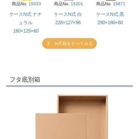
商品No.
15533
商品No.
15201
商品No.
15871
ケースN式 ナチ
ケースN式 白
ケースN式 黒
ュラル
228×127×96
290×180×60
180×125×60
N式箱をすべてみる
フタ底別箱