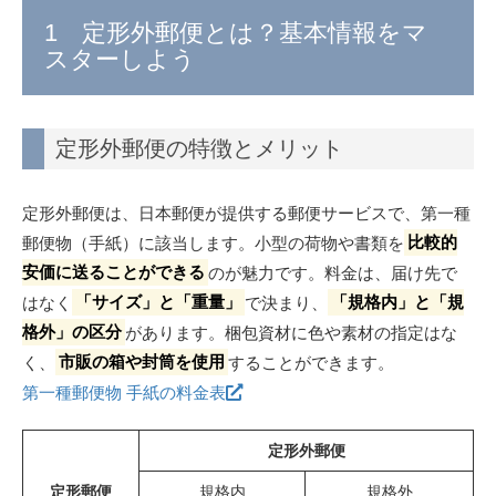
知って得する！定形外郵便の料金と発送方法
1 定形外郵便とは？基本情報をマ
料金体系とコスト削減のコツ
スターしよう
小ロット販売とその利点
通販担当者必見！ブランドイメージ向上のコツ
オリジナル箱や袋で差別化を図る
定形外郵便の特徴とメリット
エコな資材を使って環境への取り組みをアピール
まとめ
定形外郵便は、日本郵便が提供する郵便サービスで、第一種
定形外郵便の箱をまとめて買うなら！「PACKAGE LINK」
郵便物（手紙）に該当します。小型の荷物や書類を
比較的
安価に送ることができる
のが魅力です。料金は、届け先で
はなく
「サイズ」と「重量」
で決まり、
「規格内」と「規
格外」の区分
があります。梱包資材に色や素材の指定はな
く、
市販の箱や封筒を使用
することができます。
第一種郵便物 手紙の料金表
定形外郵便
定形郵便
規格内
規格外