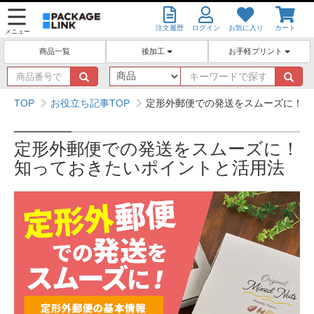
注文履歴
ログイン
お気に入り
カート
メニュー
後加工
お手軽プリント
商品一覧
商
キ
品
ー
番
ワ
TOP
お役立ち記事TOP
定形外郵便での発送をスムーズに！知
号
ー
で
ド
探
で
定形外郵便での発送をスムーズに！
す
探
知っておきたいポイントと活用法
す