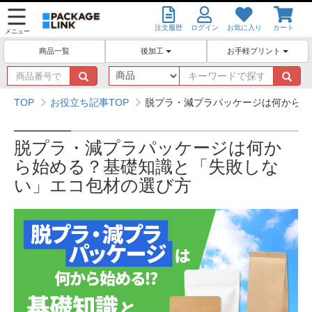
注文履歴
ログイン
お気に入り
カート
メニュー
後加工
お手軽プリント
商品一覧
商
キ
品
ー
番
ワ
TOP
お役立ち記事TOP
脱プラ・減プラパッケージは何から始
号
ー
で
ド
探
で
脱プラ・減プラパッケージは何か
す
探
ら始める？基礎知識と「失敗しな
す
い」エコ包材の選び方