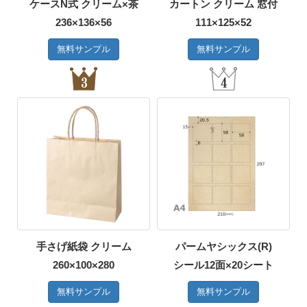
ケースN式 クリーム×茶
カートン クリーム 窓付
236×136×56
111×125×52
無料サンプル
無料サンプル
手さげ紙袋 クリーム
パームヤシックス(R)
260×100×280
シール12面×20シート
無料サンプル
無料サンプル