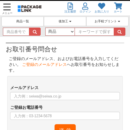
注文履歴
ログイン
お気に入り
カート
メニュー
後加工
お手軽プリント
商品一覧
商
キ
品
ー
番
ワ
号
ー
お取引番号問合せ
で
ド
ご登録のメールアドレス、およびお電話番号を入力してくだ
探
で
さい。
ご登録のメールアドレス
へお取引番号をお知らせしま
す
探
す。
す
メールアドレス
ご登録お電話番号