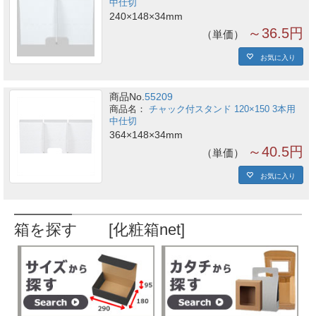
中仕切
240×148×34mm
～36.5円
単価
お気に入り
商品No.
55209
チャック付スタンド 120×150 3本用
中仕切
364×148×34mm
～40.5円
単価
お気に入り
箱を探す [化粧箱net]