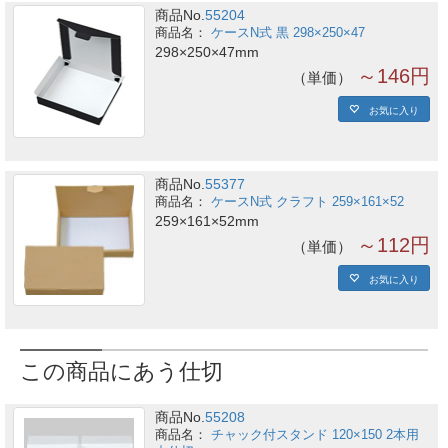
商品No.
55204
ケースN式 黒 298×250×47
298×250×47mm
～146円
単価
お気に入り
商品No.
55377
ケースN式 クラフト 259×161×52
259×161×52mm
～112円
単価
お気に入り
この商品にあう仕切
商品No.
55208
チャック付スタンド 120×150 2本用