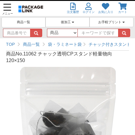
注文履歴
ログイン
お気に入り
カート
メニュー
後加工
お手軽プリント
商品一覧
商
キ
品
ー
番
ワ
TOP
商品一覧
袋・ラミネート袋
チャック付きスタンド袋
号
ー
商品No.11062 チャック透明CPスタンド軽量物向
で
ド
120×150
探
で
す
探
す