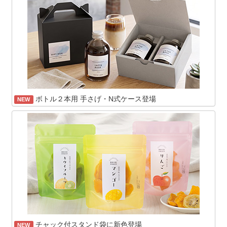
ボトル２本用 手さげ・N式ケース登場
NEW
チャック付スタンド袋に新色登場
NEW