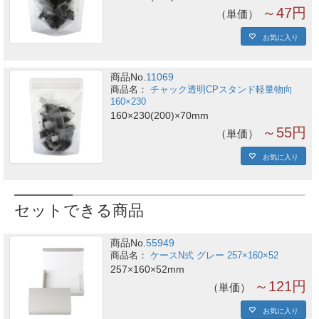
～47円
単価
お気に入り
商品No.
11069
チャック透明CPスタンド軽量物向
160×230
160×230(200)×70mm
～55円
単価
お気に入り
セットできる商品
商品No.
55949
ケースN式 グレー 257×160×52
257×160×52mm
～121円
単価
お気に入り