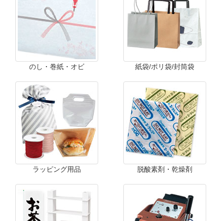
のし・巻紙・オビ
紙袋/ポリ袋/封筒袋
ラッピング用品
脱酸素剤・乾燥剤