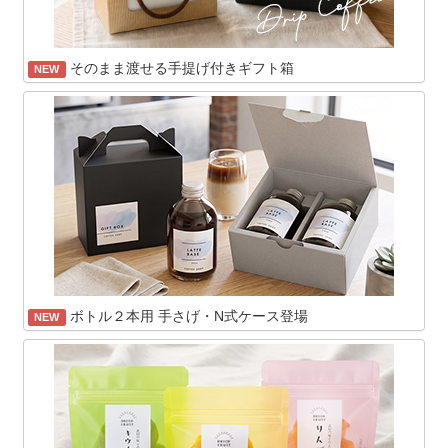
そのまま渡せる手提げ付きギフト箱
NEW
ボトル２本用 手さげ・N式ケース登場
NEW