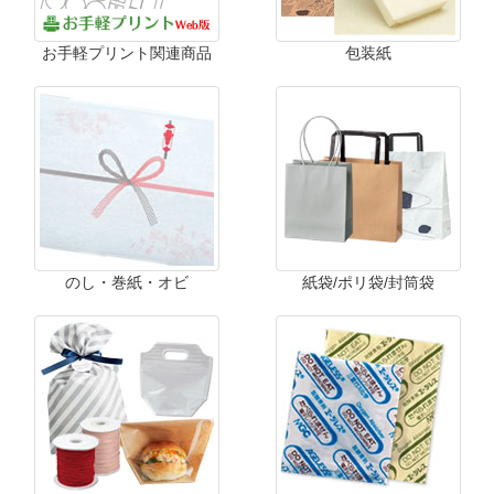
お手軽プリント関連商品
包装紙
のし・巻紙・オビ
紙袋/ポリ袋/封筒袋