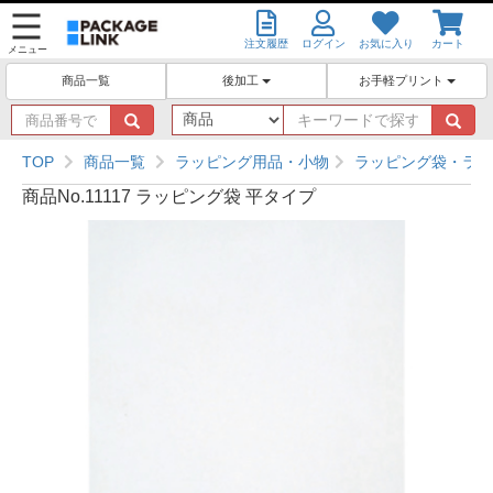
注文履歴
ログイン
お気に入り
カート
メニュー
後加工
お手軽プリント
商品一覧
商
キ
品
ー
番
ワ
TOP
商品一覧
ラッピング用品・小物
ラッピング袋・ラッ
号
ー
商品No.11117 ラッピング袋 平タイプ
で
ド
探
で
す
探
す